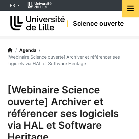
Accéder au menu principal
Accéder au contenu
FR
M
Science ouverte
Science ouverte | Université de Lille
Accueil
/
Agenda
/
[Webinaire Science ouverte] Archiver et référencer ses
logiciels via HAL et Software Heritage
[Webinaire Science
ouverte] Archiver et
référencer ses logiciels
via HAL et Software
Heritage