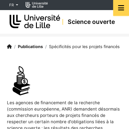
Accéder au menu principal
Accéder au contenu
FR
M
Science ouverte
Science ouverte | Université de Lille
Accueil
/
Publications
/
Spécificités pour les projets financés
Les agences de financement de la recherche
(commission européenne, ANR) demandent désormais
aux chercheurs porteurs de projets financés de
respecter un certain nombre d'obligations liées à la
science ouverte : les résultats des recherches