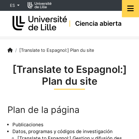
Accéder au menu principal
Accéder au contenu
ES
M
Ciencia abierta
investigación
[Translate to Espagnol:] Science ouverte | Université de Lil
Accueil
/
[Translate to Espagnol:] Plan du site
[Translate to Espagnol:]
Plan du site
Plan de la página
Publicaciones
Datos, programas y códigos de investigación
[Translate to Espagnol:] Gestion y difusión des