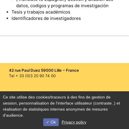
datos, codigos y programas de investigación
Tesis y trabajos académicos
Identificadores de investigadores
42 rue Paul Duez 59000 Lille − France
Tel + 33 (0)3 20 90 74 00
[Translate to
[Translate to
Ce site utilise des cookies/traceurs à des fins de gestion de
Espagnol:] Plan du
Espagnol:] Mentions
Accesibilidad
session, personnalisation de l'interface utilisateur (contraste..) et
site
légales
réalisation de statistiques internes anonymes de mesures
d'audience.
Ok
Privacy policy
© Université de Lille - 2022